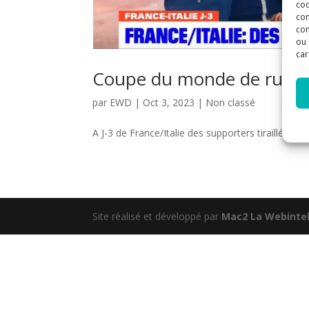
coo
con
com
ou 
car
Coupe du monde de rugb
par
EWD
|
Oct 3, 2023
|
Non classé
A J-3 de France/Italie des supporters tiraillés à Ly
Site réalisé et développé par
Mac2 La Webintel