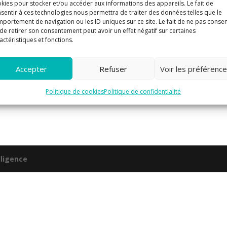
kies pour stocker et/ou accéder aux informations des appareils. Le fait de
sentir à ces technologies nous permettra de traiter des données telles que le
portement de navigation ou les ID uniques sur ce site. Le fait de ne pas consen
de retirer son consentement peut avoir un effet négatif sur certaines
actéristiques et fonctions.
y
Accepter
Refuser
Voir les préférenc
Politique de cookies
Politique de confidentialité
on. Voir la vidéo...
ligence