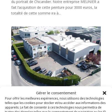
du portrait de Chicandier. Notre entreprise MEUNIER a
fait l’acquisition de cette peinture pour 3000 euros, la
totalité de cette somme ira à...
Gérer le consentement
Enclos tri sélectif
Pour offrir les meilleures expériences, nous utilisons des technologies
par
EWD
|
Juin 21, 2023
|
Non classé
telles que les cookies pour stocker et/ou accéder aux informations des
appareils. Le fait de consentir à ces technologies nous permettra de
traiter des données telles que le comportement de navigation ou les ID